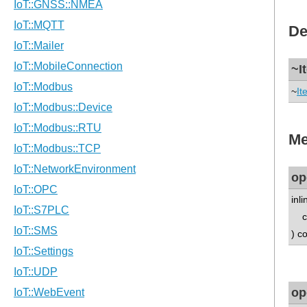
De
~I
~
It
Me
op
inl
co
) c
op