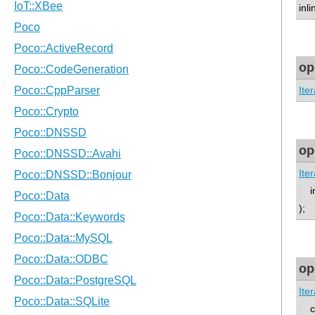
inl
op
Iter
op
Iter
in
);
op
Iter
co