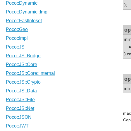
);
op
inl
co
) c
op
inl
mac
Cop