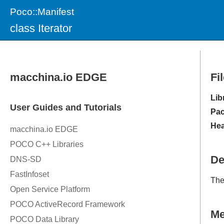
Poco::Manifest
class Iterator
Fi
Lib
Pac
Hea
De
Th
M