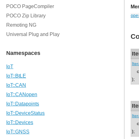
Mem
ope
Co
It
Iter
con
);
It
Iter
co
);