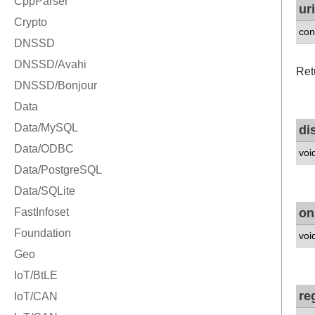
uri
con
Ret
di
voi
on
voi
re