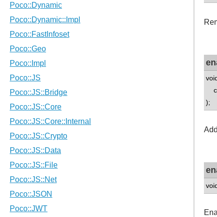
Rem
en
voi
con
);
Add
en
voi
Ena