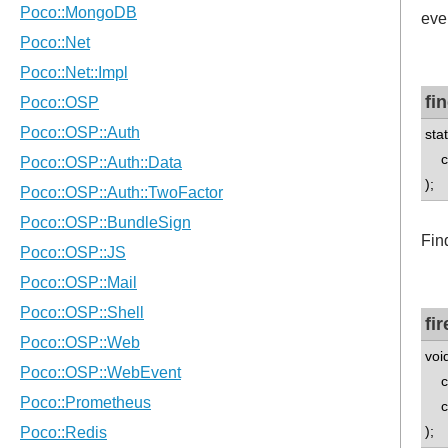
eve
fi
sta
con
);
Fin
fi
voi
con
con
);