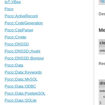
~
Br
Des
Me
cl
voi
Res
di
voi
con
);