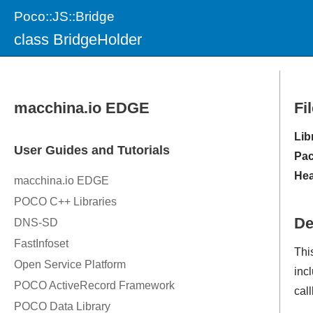
Poco::JS::Bridge
class BridgeHolder
Fi
Lib
Pac
Hea
De
Thi
inc
cal