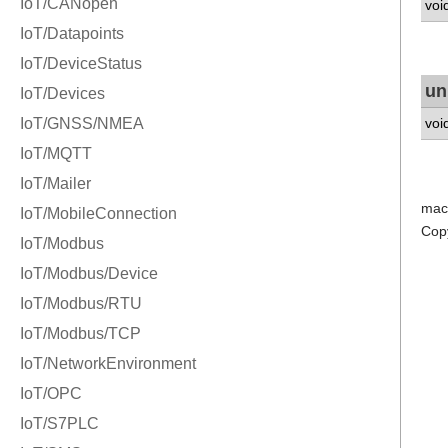
voi
un
voi
mac
Cop