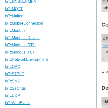
usi
Co
Br
Bri
con
);
Cre
De
~B