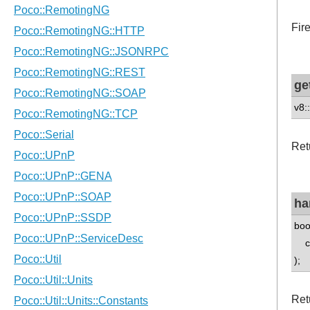
Fir
ge
v8:
Ret
ha
boo
con
);
Ret