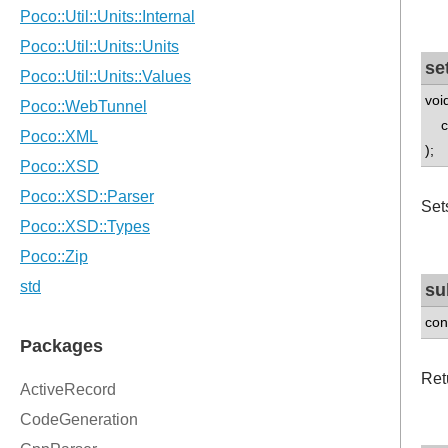
se
voi
con
);
Set
su
con
Ret