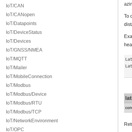
azi
To 
dis
Exa
hea
La
La
la
con
Ret