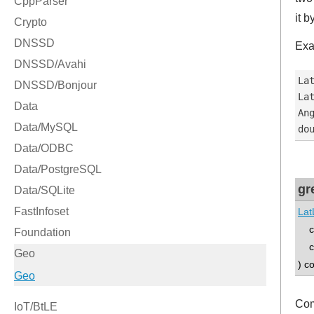
it b
Exa
La
La
An
gr
Lat
co
co
) c
Com