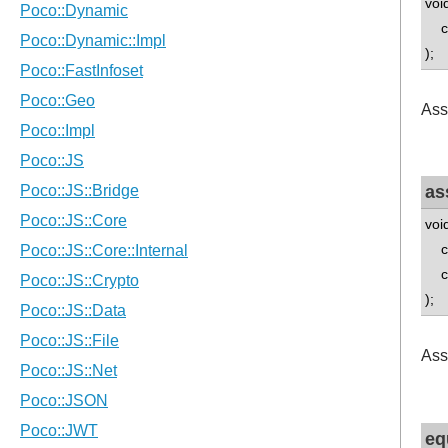
voi
co
);
Ass
as
voi
co
co
);
Ass
eq