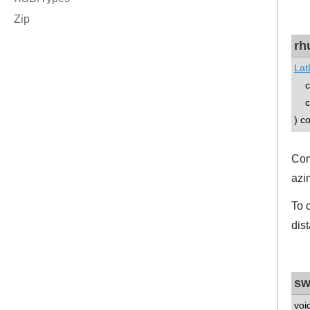
rh
Lat
co
co
) c
Com
azi
To 
dis
sw
voi