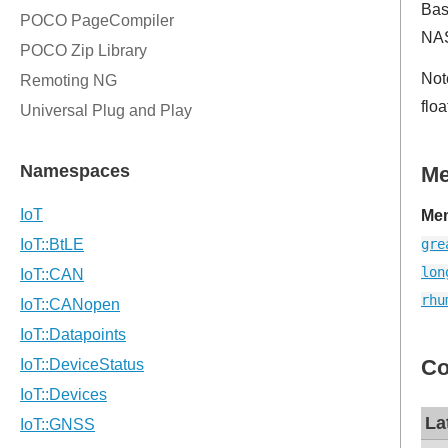
Bas
NAS
Not
flo
M
Mem
gre
lon
rhu
Co
La