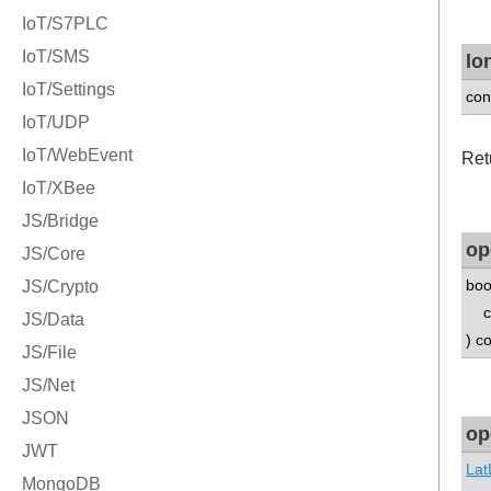
lo
con
Ret
op
boo
co
) c
op
Lat