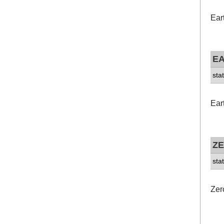
Ear
E
sta
Ear
Z
sta
Ze