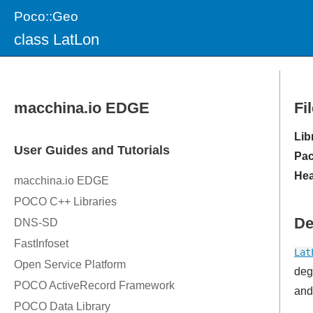
Poco::Geo
class LatLon
Fi
Lib
Pac
Hea
De
Lat
deg
and