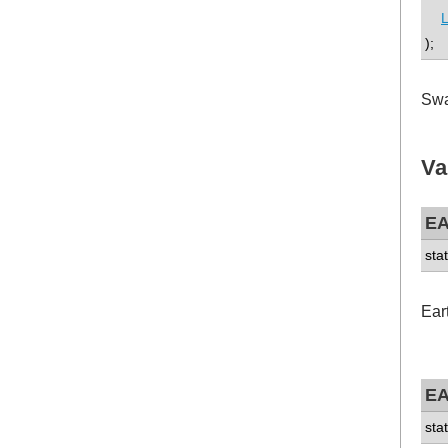
);
Swa
Va
E
sta
Ear
E
sta