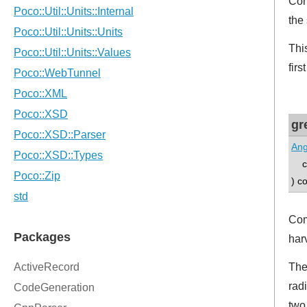
Com
the
Thi
fir
gr
Ang
co
) c
Com
har
The
rad
two