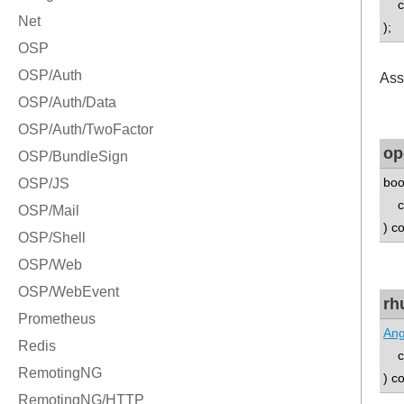
co
);
Ass
op
boo
co
) c
rh
Ang
co
) c