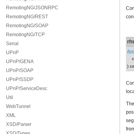
Com
con
rh
Ang
co
) c
Com
loc
The
posi
seg
from