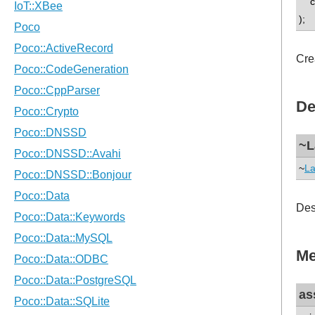
co
);
Cre
De
~L
~
La
Des
Me
as