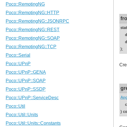
fr
sta
dou
dou
);
Cre
gr
Ang
co
) c