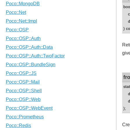
boo
co
do
) c
Retu
giv
fr
sta
dou
dou
);
Cre