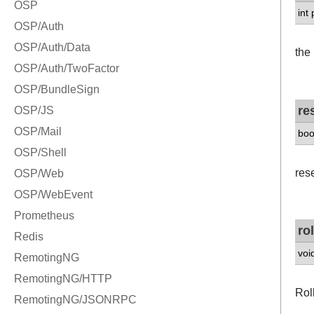
int
the
re
boo
res
ro
voi
Rol