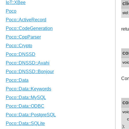
cl
std
ret
co
voi
Com
co
voi
con
);