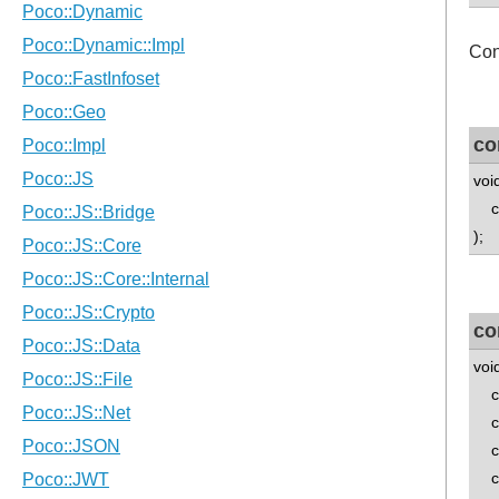
Con
co
voi
con
);
co
voi
con
con
con
con