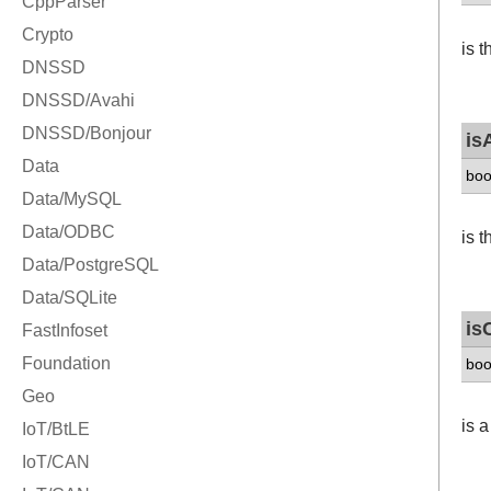
is 
is
boo
is 
is
boo
is 