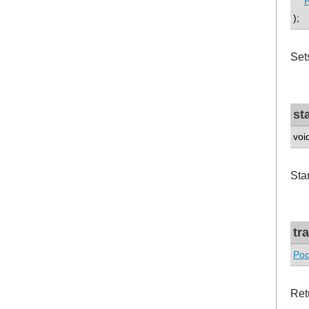
P
);
Sets
st
voi
Sta
tr
Poc
Retu