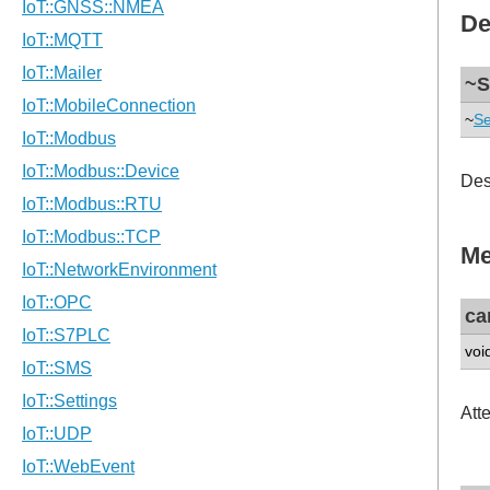
De
~S
~
Se
Des
Me
ca
voi
Att