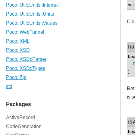
voi
Clo
ha
boo
P
);
Ret
is 
is
boo