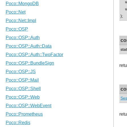
uns
uns
);
co
sta
ret
co
Ses
ret