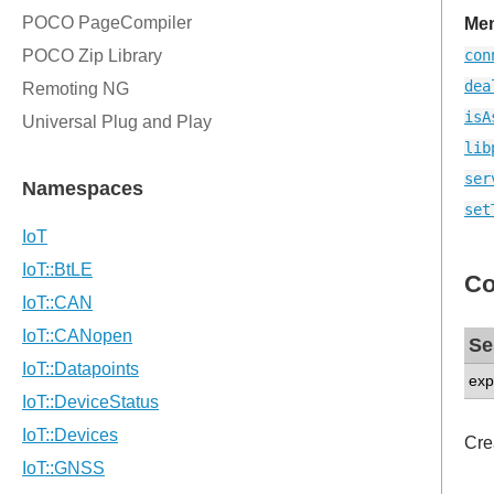
Mem
con
dea
isA
lib
ser
set
Co
Se
exp
Cre