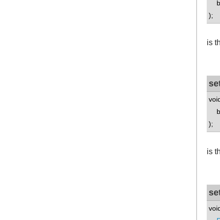
boo
);
is 
se
voi
boo
);
is 
se
voi