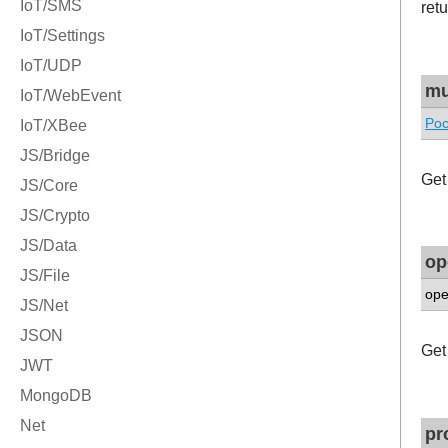
retu
mu
Poc
Get
op
ope
Get
pr