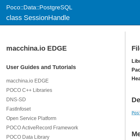
Poco::Data::PostgreSQL
class SessionHandle
Fi
Lib
Pac
Hea
De
Pos
M