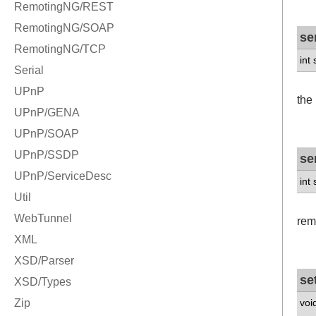
se
int
the
se
int
rem
se
voi