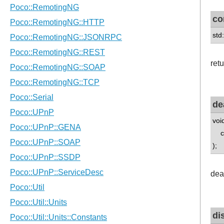
co
std
ret
de
voi
con
);
dea
di