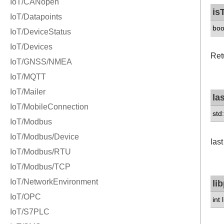
is
boo
Retu
la
std:
las
li
int