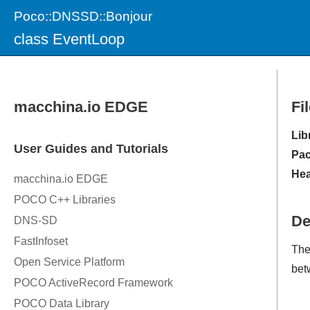
Poco::DNSSD::Bonjour
class EventLoop
Fi
Lib
Pac
Hea
De
Th
bet