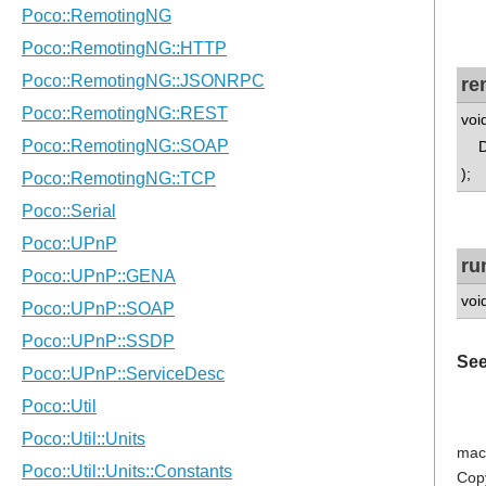
re
voi
DN
);
ru
voi
See
mac
Cop