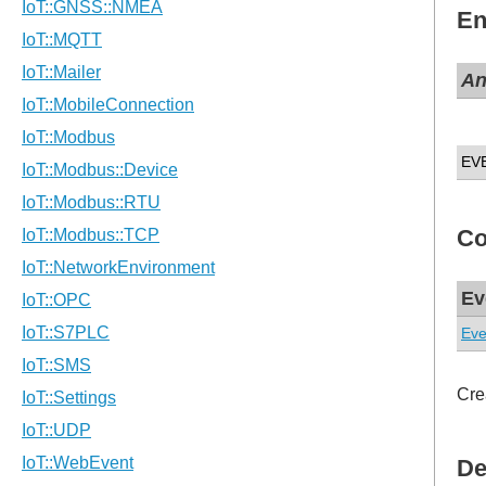
En
A
EV
Co
Ev
Eve
Cre
De