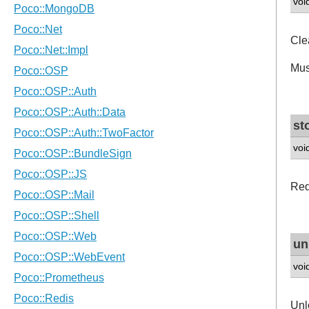
voi
Cle
Mus
st
voi
Req
un
voi
Unl