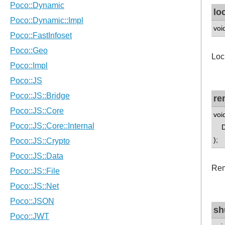
lo
void
Loc
re
voi
DN
);
Rem
sh