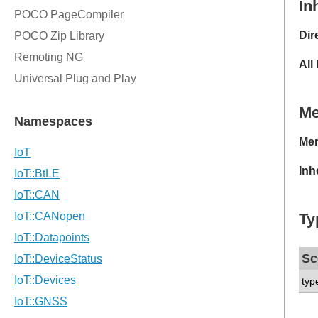
In
Dir
All
M
Mem
Inh
Ty
Sc
typ