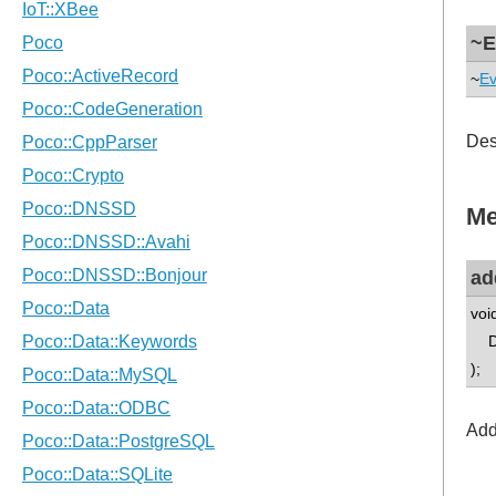
~E
~
E
Des
Me
ad
voi
DN
);
Add