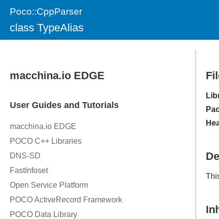
Poco::CppParser
class TypeAlias
Fi
Lib
Pac
Hea
De
This
In