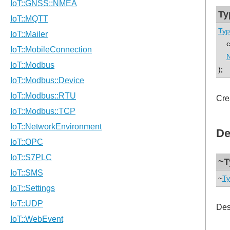
Ty
Typ
con
);
Cre
De
~T
~
Ty
Des