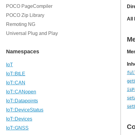
Dir
All
M
Mem
Inh
ful
get
isP
set
set
Co