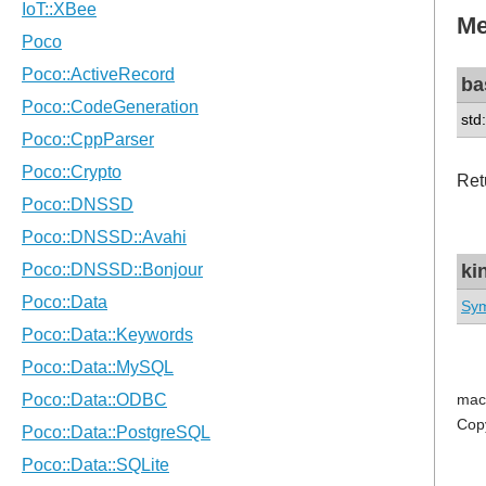
Me
ba
std
Ret
ki
Sym
mac
Cop