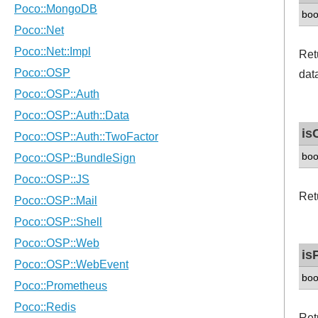
boo
Ret
data
is
boo
Retu
is
boo
Retu