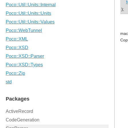
);
mac
Cop