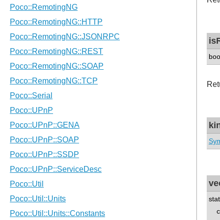
is
boo
Retu
ki
Sym
ve
sta
con