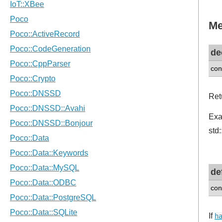
Me
de
con
Ret
Exam
std:
de
con
If
h