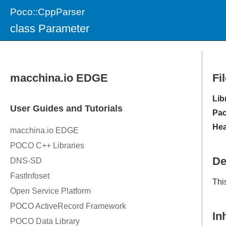
Poco::CppParser
class Parameter
Fi
Lib
Pac
Hea
De
Thi
In