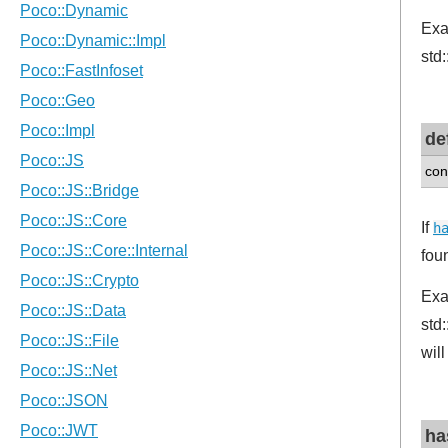
Exam
std:
de
con
If
h
fou
Exam
std:
will
ha