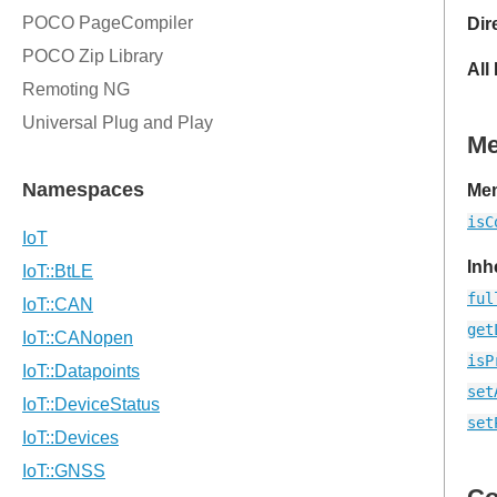
Dir
All
M
Mem
isC
Inh
ful
get
isP
set
set