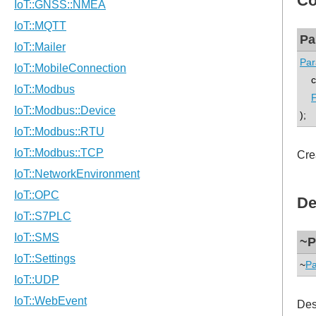
Co
Pa
Par
con
F
);
Cre
De
~P
~
Pa
Des