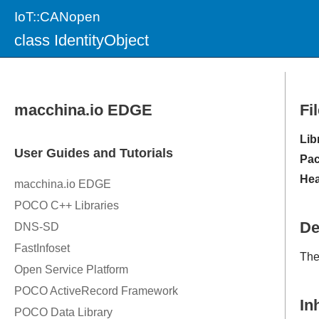
IoT::CANopen
class IdentityObject
Fi
Lib
Pac
Hea
De
The
In