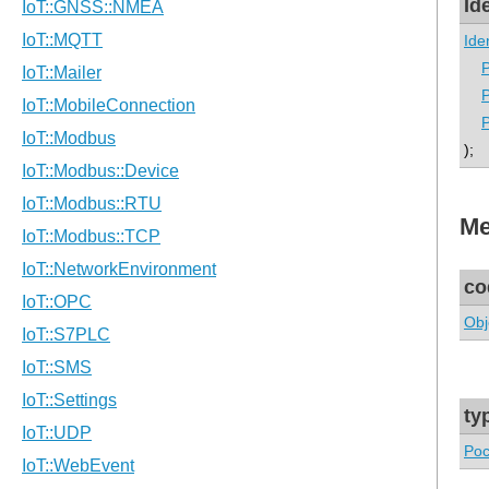
Id
Ide
P
P
P
);
Me
co
Obj
ty
Poc