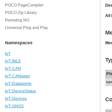
Dir
All
M
Mem
Ty
Pt
typ
Co