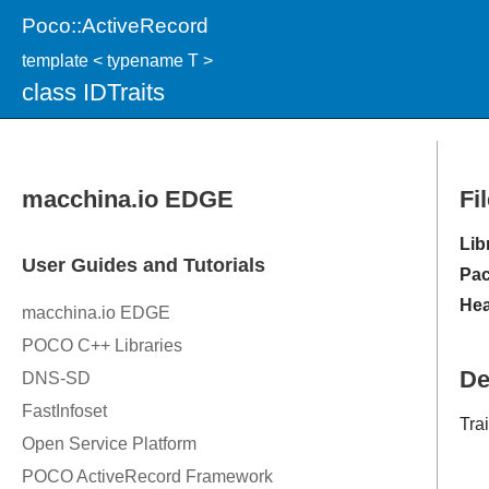
Poco::ActiveRecord
template < typename T >
class IDTraits
Fi
Lib
Pac
Hea
De
Trai